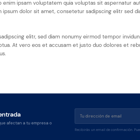
o enim ipsam voluptatem quia voluptas sit aspernatur aut
em ipsum dolor sit amet, consetetur sadipscing elitr sed d
sadipscing elitr, sed diam nonumy eirmod tempor invidun
ptua. At vero eos et accusam et justo duo dolores et re
us.
 entrada
que afectan a tu empresa o
Recibirás un email de confirmación. Pu