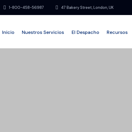
1-800-458-56987
47 Bakery Street, London, UK
Inicio
Nuestros Servicios
El Despacho
Recursos