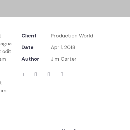
Client
Production World
t
magna
Date
April, 2018
 odit
Author
Jim Carter
iam
t
bum.