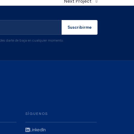
Next Project
Suscribirme
edes darte de baja en cualquier momento.
SÍGUENOS
LinkedIn